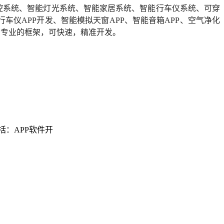
控系统
、
智能灯光系统
、
智能家居系统
、
智能行车仪系统
、可穿
行车仪APP开发、智能模拟天窗APP、智能音箱APP、
空气净化
成了专业的框架，可快速，精准开发。
括：APP软件开