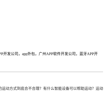
PP开发公司，app外包，广州APP软件开发公司，蓝牙APP开
的运动方式到底合不合理？有什么智能设备可以帮助运动？运动