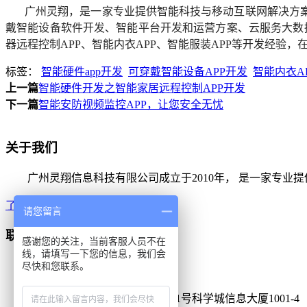
广州灵翔
，是一家专业提供智能科技与移动互联网解决方案
戴智能设备软件开发、智能平台开发和运营方案、云服务大数
器远程控制APP
、智能内衣APP、智能服装APP等开发经验，
标签：
智能硬件app开发
可穿戴智能设备APP开发
智能内衣A
上一篇
智能硬件开发之智能家居远程控制APP开发
下一篇
智能安防视频监控APP，让您安全无忧
关于我们
广州灵翔信息科技有限公司成立于2010年， 是一家专业
了解更多
请您留言
联系我们
感谢您的关注，当前客服人员不在
线，请填写一下您的信息，我们会
QQ：2696279824
尽快和您联系。
电话：020-32038112
公司地址：广州市科学大道111号科学城信息大厦1001-4