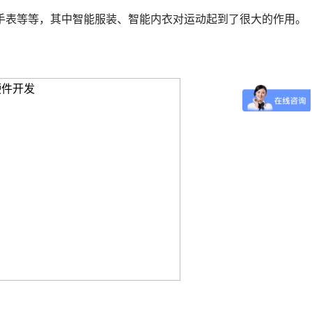
手表等等，其中智能服装、智能内衣对运动起到了很大的作用。