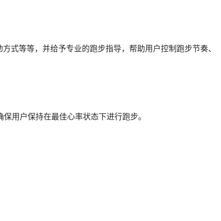
动方式等等，并给予专业的跑步指导，帮助用户控制跑步节奏、
确保用户保持在最佳心率状态下进行跑步。