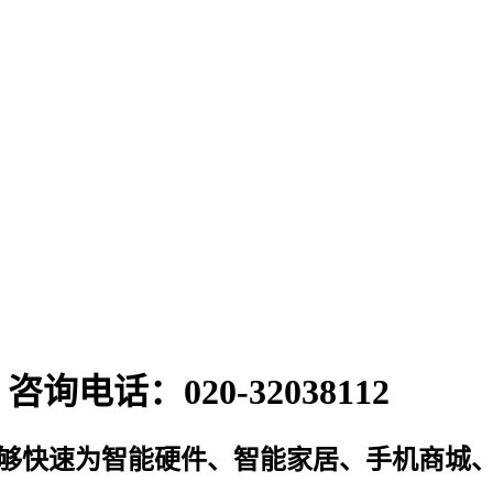
电话：020-32038112
能够快速为智能硬件、智能家居、手机商城