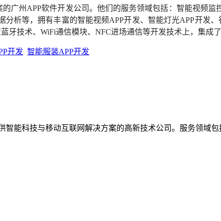
的广州APP软件开发公司。他们的服务领域包括：
智能视频监
据分析等，拥有丰富的
智能视频APP开发
、智能灯光APP开发、
在蓝牙技术、WiFi通信模块、NFC进场通信等开发技术上，集
PP开发
智能服装APP开发
提供智能科技与移动互联网解决方案的高新技术公司。服务领域包