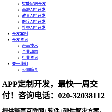
智能家居开发
商城APP开发
教育APP开发
医疗APP开发
社交APP开发
开发案例
开发资讯
产品技术
企业动态
行业资讯
关于我们
公司简介
APP定制开发，最快一周交
付！咨询电话：020-32038112
提供整套互联网+软件+硬件解决方案，