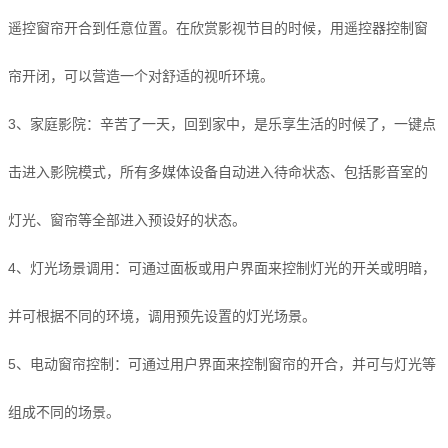
遥控窗帘开合到任意位置。在欣赏影视节目的时候，用遥控器控制窗
帘开闭，可以营造一个对舒适的视听环境。
3、家庭影院：辛苦了一天，回到家中，是乐享生活的时候了，一键点
击进入影院模式，所有多媒体设备自动进入待命状态、包括影音室的
灯光、窗帘等全部进入预设好的状态。
4、灯光场景调用：可通过面板或用户界面来控制灯光的开关或明暗，
并可根据不同的环境，调用预先设置的灯光场景。
5、电动窗帘控制：可通过用户界面来控制窗帘的开合，并可与灯光等
组成不同的场景。