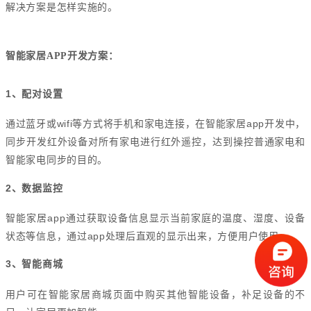
解决方案是怎样实施的。
智能家居APP开发方案：
1、配对设置
通过蓝牙或wifi等方式将手机和家电连接，在智能家居app开发中，
同步开发红外设备对所有家电进行红外遥控，达到操控普通家电和
智能家电同步的目的。
2、数据监控
智能家居app通过获取设备信息显示当前家庭的温度、湿度、设备
状态等信息，通过app处理后直观的显示出来，方便用户使用。
3、智能商城
用户可在智能家居商城页面中购买其他智能设备，补足设备的不