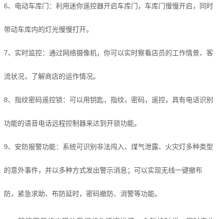
6、电动车库门：利用迷你遥控器开启车库门，车库门慢慢开启，同时
带动车库内的灯光慢慢打开。
7、实时监控：通过网络摄像机，你可以实时察看店员的工作情景、客
流状况，了解商店的运作情况。
8、指纹密码遥控锁：可以用钥匙，指纹，密码，遥控，具有电话识别
功能的语音电话远程控制器来达到开锁功能。
9、安防报警功能：系统可识别非法闯入、煤气泄露、火灾灯多种类型
的意外事件，并以多种方式发出警示消息；可以实现无线一键撤布
防，紧急求助、布防延时，密码撤防、消警等功能。