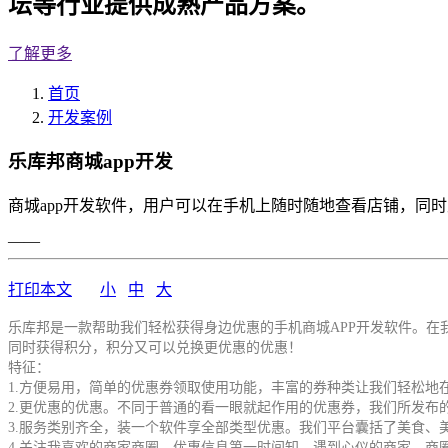
坛等行业提供成熟产品方案。
了解更多
首页
开发案例
乐库邦商城app开发
商城app开发软件，用户可以在手机上随时随地查看店铺，同
——
打印本文
小
中
大
乐库邦是一款帮助我们轻松获得身边优惠的手机商城APP开发软件。
同时获得积分，积分又可以兑换更优惠的优惠！
特征：
1.方便易用，简单的优惠券领取使用功能，丰富的券种类让我们轻松地
2.更优惠的优惠。不同于普通的看一眼就起作用的优惠券，我们所发布
3.服务类别齐全，装一个软件享全部类型优惠。我们平台囊括了美食
4.关注我喜欢的商家商圈，优惠信息第一时间知。遇到心仪的商家、商