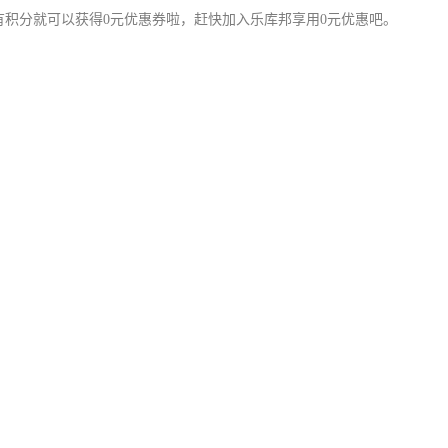
有积分就可以获得0元优惠券啦，赶快加入乐库邦享用0元优惠吧。