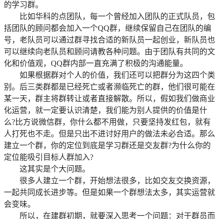
的学习群。
比如华科的点团队，每一个曾经加入团队的正式队员，包
括团队的顾问都会加入一个QQ群，继续保留自己在团队的编
号，老队员可以通过群寻找合适的新队员一起创业，新队员也
可以继续向老队员和顾问请教各种问题。由于团队有共同的文
化和价值观，QQ群内部一直充满了积极的沟通能量。
如果根据群对个人的价值，我们还可以把群分为这四个类
别。
后三类群都是已经死亡或者濒临死亡的群，他们很可能在
某一天，群主将群转让或者直接解散。
所以，假如我们做商业
化运营，就一定要认识清楚，我们能为别人提供的价值是什
么?
比方说微信群，你什么都不用做，只要坚持发红包，就有
人打死也不走。但是只出不进讨好用户的做法未必合适。
那么
建立一个群，你的定位到底是学习群还是交友群?为什么你的
定位能吸引目标人群加入?
这其实是个大问题。
很多人建立一个群，开始想法很多，比如交友交换资源，
一起共同成长进步等。但是如果一个群想法太多，其实运营就
会变味。
所以，在建群初期，就要深入思考一个问题：对于群员而