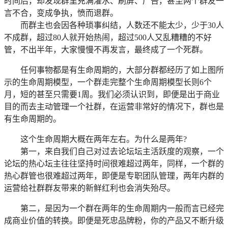
时间后，却发现群里充满灌水、刷屏、广告，甚至两个群友一
言不合，变成争执，愤而退群。
而群主也会因各种琐事纠结，人数还不能太少，少于30人
不成群，超过80人就开始热闹，超过500人又乱糟糟的不好
管，不出半年，大家慢慢不再发言，最终成了一个死群。
任何事物都是有生命周期的，大部分群都经历了如上图所
示的生命周期模型，一个群走完整个生命周期模型长则6个
月，短的甚至只需要1周。
我们必须认识到，即便是出于商业
目的而去主动管理一个社群，在运营非常好的情况下，群也是
有生命周期的。
这个生命周期大概在两年左右。为什么是两年?
第一，来自我们自己对过去论坛坛主活跃度的观察，一个
论坛的热心坛主往往坚持时间很难超过两年，同样，一个群的
热心群管也很难超过两年，即便是专职团队管理，两年内群的
运营给社群群友带来的新鲜红利也会消失殆尽。
第二，是因为一个群在两年的生命周期内一般而言已经完
成商业价值的转换。即便是死忠品牌粉，你的产品又不断升级