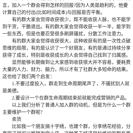
言，加入一个群会得到怎样的回报?因为人类是趋利的，他要
计算自己的付出(比如时间成本)与回报是否平衡。
有的群大家会觉得收获很少，既不能收获人脉，也不能学
到干货，干脆退出。有的群大家会觉得收获一半一半，能学到
一些东西，但是也要忍受很多刷屏骚扰，分散工作注意力。
有的群大家会觉得收获很大，这种收获有的是一次性点破
思维的局限，有的是认识了一个好朋友，有的是通过持续分享
获得了成长，特别是收获成长的人会觉得自己找到了归属感。
显然能够长期做到让大家感到收获很大并不容易，要耗费
大量的人力、财力、脑力，所以才有了社群大多短命的结果。
这也给了我们两个启发：
1.不要过度投入，群走到生命周期尾声了，不骚扰别人就
是美德。
2.要设计一个在群生命周期结束前就能完成营销的产品。
以上我们分析了普通人加入群的动机，但是为什么一个群
主要维护一个群呢?
卖货
比如我一个朋友搞十字绣，也建个群，分享绣花经验，分