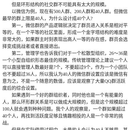
但是环形结构的社交群不可能具有太大的规模。
以微信为例，现在有500人群、200人群和40人群。但微信
最早的群上限是40人，为什么设计成40个人?
第一，微信群的产品逻辑就决定了群员进入关系是相对平
等的，在一个平等的社区里面，形成一个金字塔结构的难度是
非常大的，如果群主时刻表现出高人一等的存在感，群员会选
择变成挑战者或者直接退出。
第二，管理学也告诉我们对于一个松散型组织，26～36是
一个小型自组织形态最佳的规模。传统管理理论上建议一个人
可以直接管理人数最好是7个，不要超过9个，作为一个小团队
也不要超过36人，所以我认为40人的微信群设置应该是微信有
意为之，不是一个随意的数值，应该是观察了大量QQ群活跃
度后的综合设置。
如果遇到一个好的群组织者，同时他也是一个有能量的
人，那么环形群关系是可以做成大规模的，但是这个规模超过
100人就会遇到种种问题。我个人的观察是，一个群如果超过
40个人，再找到活跃度足够且情趣相投的人是一个非常的挑
战。
但是在实际使用过程中，大量的人会认为40人不够用，甚