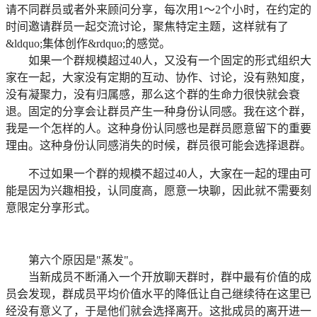
请不同群员或者外来顾问分享，每次用1～2个小时，在约定的
时间邀请群员一起交流讨论，聚焦特定主题，这样就有了
&ldquo;集体创作&rdquo;的感觉。
如果一个群规模超过40人，又没有一个固定的形式组织大
家在一起，大家没有定期的互动、协作、讨论，没有熟知度，
没有凝聚力，没有归属感，那么这个群的生命力很快就会衰
退。固定的分享会让群员产生一种身份认同感。我在这个群，
我是一个怎样的人。这种身份认同感也是群员愿意留下的重要
理由。这种身份认同感消失的时候，群员很可能会选择退群。
不过如果一个群的规模不超过40人，大家在一起的理由可
能是因为兴趣相投，认同度高，愿意一块聊，因此就不需要刻
意限定分享形式。
第六个原因是"蒸发"。
当新成员不断涌入一个开放聊天群时，群中最有价值的成
员会发现，群成员平均价值水平的降低让自己继续待在这里已
经没有意义了，于是他们就会选择离开。这批成员的离开进一