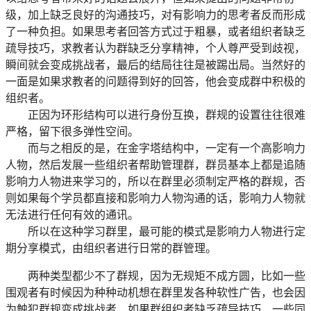
级，加上缺乏良好的沟通技巧，对有影响力的思考者反而形成
了一种负担。如果思考者回答方式过于粗暴，或者组织者缺乏
疏导技巧，求教者认为群缺乏分享精神，个人尊严受到歧视，
瞬间就会变成挑战者，最后的结局往往是被踢出局。当然好的
一面是如果求教者的问题得到好的回答，他会变成群中积极的
组织者。
正因为环形结构可以进行身份互换，群规的设置往往很难
严格，留下很多弹性空间。
而与之相反的是，在金字塔结构中，一定有一个高影响力
人物，然后发展一些组织者帮助管理群，群员基本上都是追随
影响力人物进来学习的，所以在群里必须制定严格的群规，否
则如果每个学员都直接和影响力人物沟通的话，影响力人物就
无法进行任何有效的通讯。
所以在这种学习群里，最可能的模式是影响力人物进行定
期分享模式，由组织者进行日常的群管理。
两种类型都少不了群规，因为无规矩不成方圆，比如一些
围观者有时候因为种种动机想在群里发各种软性广告，也会因
为触犯群规变成挑战者，如果群组织者缺乏疏导技巧，一些同