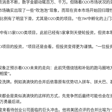
域的融资消息不断，数字金额动辄百万、千万。但随着O2O市场状
私募市场确实出现了一些“吹泡泡”现象，而现在资本市场开始回归理
的比例有了明显下滑，尤其是O2O类的项目。“在3W中孵化的上
中有15家O2O类项目，此前已经有5家拿到天使轮投资，但资本
O项目的投资，“项目还是会看，但投资变得更为谨慎。”一位投
现象正预示着O2O未来的走向：此前凭借烧钱和补贴的跑马圈地
相爱”。
一轮洗牌。例如滴滴快的合并后依靠原有优势切入拼车、拼大巴、
来都会是类似滴滴快的这样的方式，先竞争然后最终可能也会在
”万勇最后说。
度来看待创业公司面临的巨头冲击。他将美团点评的合并比喻为“