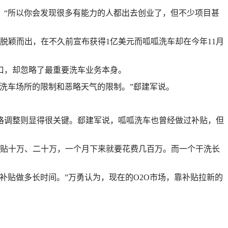
。“所以你会发现很多有能力的人都出去创业了，但不少项目甚
脱颖而出，在不久前宣布获得1亿美元而呱呱洗车却在今年11月
口，却忽略了最重要洗车业务本身。
洗车场所的限制和恶略天气的限制。”郄建军说。
格调整则显得很关键。郄建军说，呱呱洗车也曾经做过补贴，但
补贴十万、二十万，一个月下来就要花费几百万。而一个干洗长
补贴做多长时间。”万勇认为，现在的O2O市场，靠补贴拉新的