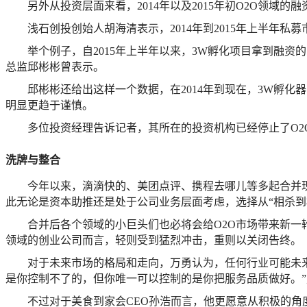
另外从投资层面来看，2014年以及2015年初O2O领
浅石创投创始人胡海清表示，2014年到2015年上半年
举个例子，自2015年上半年以来，3W孵化项目拿到融资
总监邱彬彬曾表示。
邱彬彬还给出这样一个数据，在2014年到现在，3W孵化器
明显更趋于谨慎。
多位投资经理告诉记者，其所在的投资机构已经停止了O2
洗牌与整合
今年以来，滴滴快的、美团点评、携程去哪儿等多起合并
此无论是资本助推还是处于公司业务层面考虑，选择从“相杀到
合并后各个领域的小巨头们也必将会给O2O市场带来新
领域的创业公司而言，轻则受到猛烈冲击，重则以关闭告终。
对于未来市场的格局和走向，万勇认为，任何行业可能未
是你控制不了的，但你唯一可以控制的是你把服务品质做好。
不过对于美食到家会CEO孙浩而言，他更愿意从积极的角