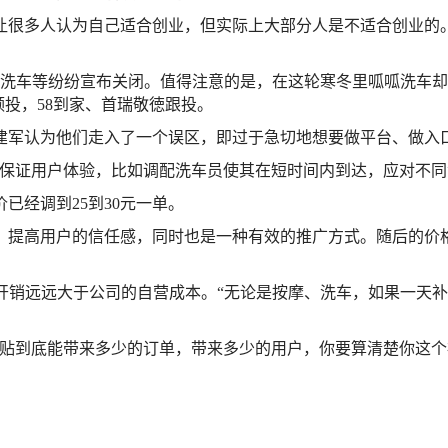
让很多人认为自己适合创业，但实际上大部分人是不适合创业的
8洗车等纷纷宣布关闭。值得注意的是，在这轮寒冬里呱呱洗车却
领投，58到家、首瑞敬徳跟投。
郄建军认为他们走入了一个误区，即过于急切地想要做平台、做入
下保证用户体验，比如调配洗车员使其在短时间内到达，应对不同
已经调到25到30元一单。
，提高用户的信任感，同时也是一种有效的推广方式。随后的价
贴开销远远大于公司的自营成本。“无论是按摩、洗车，如果一天
贴到底能带来多少的订单，带来多少的用户，你要算清楚你这个