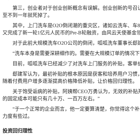
第三，创业者对于创业创新概念有误解。创业创新的号召
至不到一年就死掉了。
其中，上门洗车是O2O倒闭潮的重灾区，诸如云洗车、车
又完成了新一轮1亿元人民币的Pre-B轮融资，由风云天使基金
对于此前大规模洗车O2O公司的倒闭，呱呱洗车董事长
“洗车本身是需要深耕细作的。需要在大规模订单的情况
目前，呱呱洗车已经减少了对洗车上门服务的补贴，客单价
郄建军认为，最初补贴的根本原因是获客和培养用户习惯
随着付费用户增多逐渐提高价格降低补贴，让价格回归理性。
关于饱受诟病的补贴，阿姨帮CEO万勇认为，无效的补
的固定成本可能只有几十万、一百万左右。”
“于一个正常的企业而言，他一定要算清楚，你觉得这个补
力度有些过。
投资回归理性